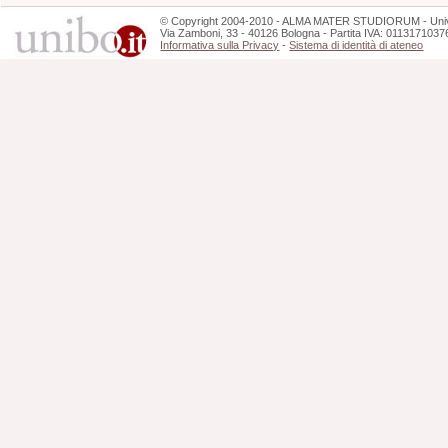
©
Copyright
2004-2010 - ALMA MATER STUDIORUM - Unive
Via Zamboni, 33 - 40126 Bologna - Partita IVA: 0113171037
Informativa sulla Privacy
-
Sistema di identità di ateneo