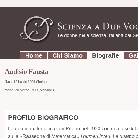
Strumenti
Salta
personali
ai
contenuti.
|
Salta
Sezioni
alla
Home
Chi Siamo
Biografie
Gal
navigazione
Audisio Fausta
Nata:
12 Luglio 1906 (Torino)
Morta: 20 Marzo 1990 (Mondovì)
PROFILO BIOGRAFICO
Laurea in matematica con Peano nel 1930 con una tesi di 
sulla «Rassegna di Matematica»
I numeri interi. Le quattro