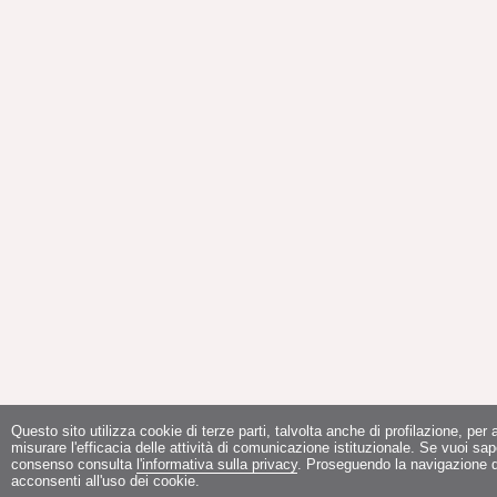
Questo sito utilizza cookie di terze parti, talvolta anche di profilazione, per a
misurare l'efficacia delle attività di comunicazione istituzionale. Se vuoi sap
consenso consulta
l'informativa sulla privacy
. Proseguendo la navigazione de
acconsenti all'uso dei cookie.