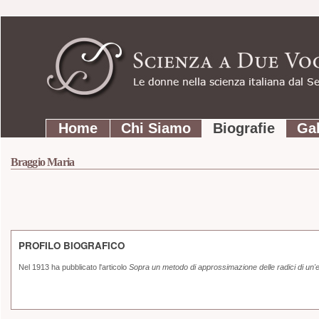
Strumenti
Salta
personali
ai
contenuti.
|
Salta
Sezioni
alla
Home
Chi Siamo
Biografie
Gal
navigazione
Braggio Maria
PROFILO BIOGRAFICO
Nel 1913 ha pubblicato l'articolo
Sopra un metodo di approssimazione delle radici di un'