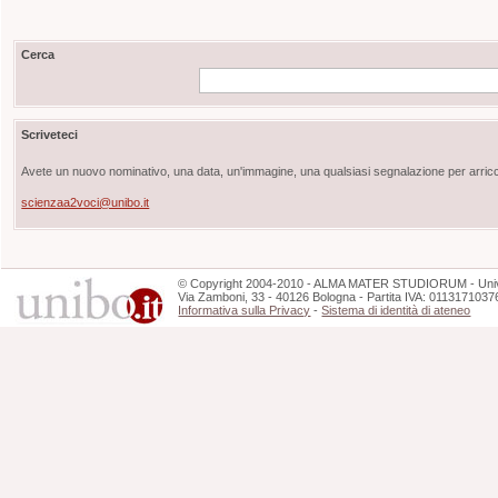
Cerca
Scriveteci
Avete un nuovo nominativo, una data, un'immagine, una qualsiasi segnalazione per arricch
scienzaa2voci@unibo.it
©
Copyright
2004-2010 - ALMA MATER STUDIORUM - Unive
Via Zamboni, 33 - 40126 Bologna - Partita IVA: 0113171037
Informativa sulla Privacy
-
Sistema di identità di ateneo