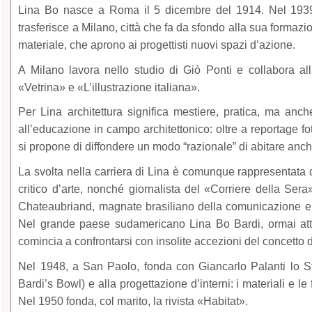
Lina Bo nasce a Roma il 5 dicembre del 1914. Nel 1939 si
trasferisce a Milano, città che fa da sfondo alla sua formazio
materiale, che aprono ai progettisti nuovi spazi d’azione.
A Milano lavora nello studio di Giò Ponti e collabora al
«Vetrina» e «L’illustrazione italiana».
Per Lina architettura significa mestiere, pratica, ma anche
all’educazione in campo architettonico: oltre a reportage fot
si propone di diffondere un modo “razionale” di abitare anch
La svolta nella carriera di Lina è comunque rappresentata d
critico d’arte, nonché giornalista del «Corriere della Ser
Chateaubriand, magnate brasiliano della comunicazione e 
Nel grande paese sudamericano Lina Bo Bardi, ormai attirata
comincia a confrontarsi con insolite accezioni del concetto 
Nel 1948, a San Paolo, fonda con Giancarlo Palanti lo St
Bardi’s Bowl) e alla progettazione d’interni: i materiali e le f
Nel 1950 fonda, col marito, la rivista «Habitat».