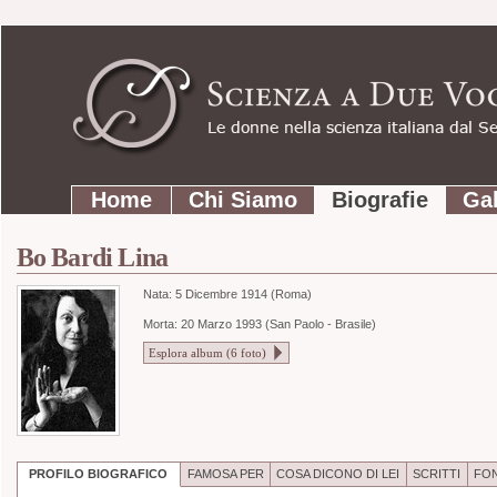
Strumenti
Salta
personali
ai
contenuti.
|
Salta
Sezioni
alla
Home
Chi Siamo
Biografie
Gal
navigazione
Bo Bardi Lina
Nata:
5 Dicembre 1914 (Roma)
Morta: 20 Marzo 1993 (San Paolo - Brasile)
Esplora album (
6
foto)
PROFILO BIOGRAFICO
FAMOSA PER
COSA DICONO DI LEI
SCRITTI
FON