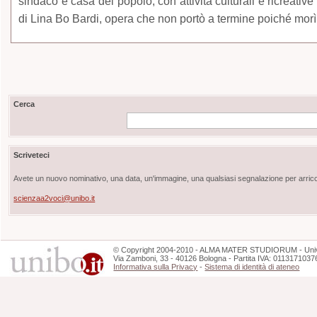
sindaco e casa del popolo, con attività culturali e ricreative
di Lina Bo Bardi, opera che non portò a termine poiché morì
Cerca
Scriveteci
Avete un nuovo nominativo, una data, un'immagine, una qualsiasi segnalazione per arricch
scienzaa2voci@unibo.it
©
Copyright
2004-2010 - ALMA MATER STUDIORUM - Unive
Via Zamboni, 33 - 40126 Bologna - Partita IVA: 0113171037
Informativa sulla Privacy
-
Sistema di identità di ateneo