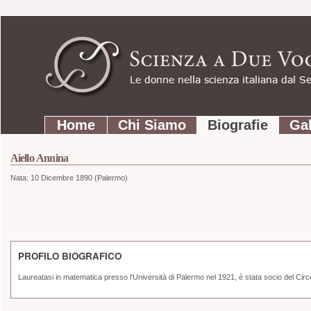
Strumenti
Salta
personali
ai
contenuti.
|
Salta
Sezioni
alla
Home
Chi Siamo
Biografie
Gal
navigazione
Aiello Annina
Nata:
10 Dicembre 1890 (Palermo)
PROFILO BIOGRAFICO
Laureatasi in matematica presso l'Università di Palermo nel 1921, è stata socio del Ci