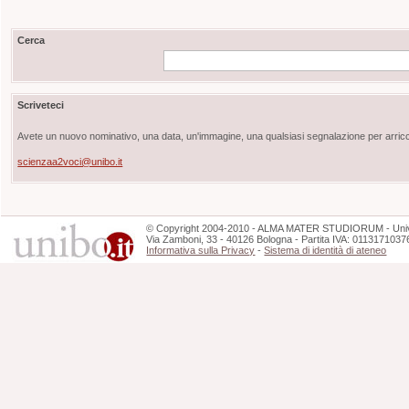
Cerca
Scriveteci
Avete un nuovo nominativo, una data, un'immagine, una qualsiasi segnalazione per arricch
scienzaa2voci@unibo.it
©
Copyright
2004-2010 - ALMA MATER STUDIORUM - Unive
Via Zamboni, 33 - 40126 Bologna - Partita IVA: 0113171037
Informativa sulla Privacy
-
Sistema di identità di ateneo