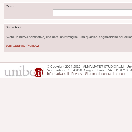
Cerca
Scriveteci
Avete un nuovo nominativo, una data, un'immagine, una qualsiasi segnalazione per arricch
scienzaa2voci@unibo.it
©
Copyright
2004-2010 - ALMA MATER STUDIORUM - Unive
Via Zamboni, 33 - 40126 Bologna - Partita IVA: 0113171037
Informativa sulla Privacy
-
Sistema di identità di ateneo