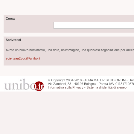
Cerca
Scriveteci
Avete un nuovo nominativo, una data, un'immagine, una qualsiasi segnalazione per arricch
scienzaa2voci@unibo.it
©
Copyright
2004-2010 - ALMA MATER STUDIORUM - Unive
Via Zamboni, 33 - 40126 Bologna - Partita IVA: 0113171037
Informativa sulla Privacy
-
Sistema di identità di ateneo