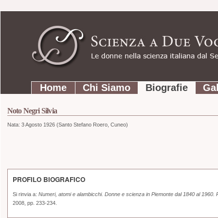
Strumenti
Salta
personali
ai
contenuti.
|
Salta
Sezioni
alla
Home
Chi Siamo
Biografie
Gal
navigazione
Noto Negri Silvia
Nata:
3 Agosto 1926 (Santo Stefano Roero, Cuneo)
PROFILO BIOGRAFICO
Si rinvia a:
Numeri, atomi e alambicchi. Donne e scienza in Piemonte dal 1840 al 1960. 
2008, pp. 233-234.