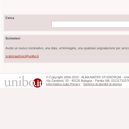
Cerca
Scriveteci
Avete un nuovo nominativo, una data, un'immagine, una qualsiasi segnalazione per arricch
scienzaa2voci@unibo.it
©
Copyright
2004-2010 - ALMA MATER STUDIORUM - Unive
Via Zamboni, 33 - 40126 Bologna - Partita IVA: 0113171037
Informativa sulla Privacy
-
Sistema di identità di ateneo