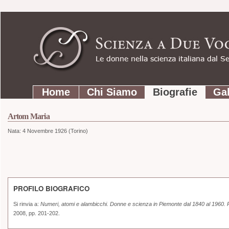
Strumenti
Salta
personali
ai
contenuti.
|
Salta
Sezioni
alla
Home
Chi Siamo
Biografie
Gal
navigazione
Artom Maria
Nata:
4 Novembre 1926 (Torino)
PROFILO BIOGRAFICO
Si rinvia a:
Numeri, atomi e alambicchi. Donne e scienza in Piemonte dal 1840 al 1960. 
2008, pp. 201-202.