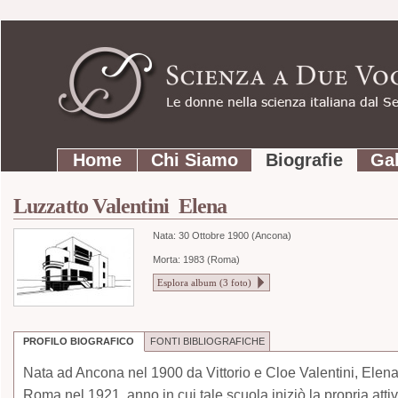
Strumenti
Salta
personali
ai
contenuti.
|
Salta
Sezioni
alla
Home
Chi Siamo
Biografie
Gal
navigazione
Luzzatto Valentini Elena
Nata:
30 Ottobre 1900 (Ancona)
Morta: 1983 (Roma)
Esplora album (
3
foto)
PROFILO BIOGRAFICO
FONTI BIBLIOGRAFICHE
Nata ad Ancona nel 1900 da Vittorio e Cloe Valentini, Elena L
Roma nel 1921, anno in cui tale scuola iniziò la propria attiv