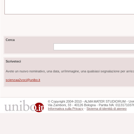
Cerca
Scriveteci
Avete un nuovo nominativo, una data, un'immagine, una qualsiasi segnalazione per arricch
scienzaa2voci@unibo.it
©
Copyright
2004-2010 - ALMA MATER STUDIORUM - Unive
Via Zamboni, 33 - 40126 Bologna - Partita IVA: 0113171037
Informativa sulla Privacy
-
Sistema di identità di ateneo