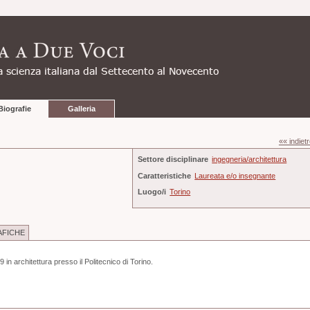
Biografie
Galleria
«« indiet
Settore disciplinare
ingegneria/architettura
Caratteristiche
Laureata e/o insegnante
Luogo/i
Torino
AFICHE
n architettura presso il Politecnico di Torino.