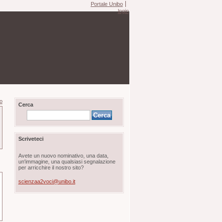
Portale Unibo
login
ro
Cerca
Scriveteci
Avete un nuovo nominativo, una data,
un'immagine, una qualsiasi segnalazione
per arricchire il nostro sito?
scienzaa2voci@unibo.it