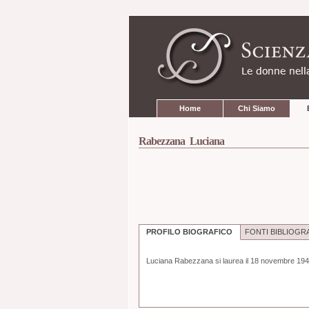
Strumenti
Salta
personali
ai
contenuti.
|
Salta
alla
navigazione
Sezioni
Home
Chi Siamo
Rabezzana Luciana
PROFILO BIOGRAFICO
FONTI BIBLIOGR
Luciana Rabezzana si laurea il 18 novembre 1949 i