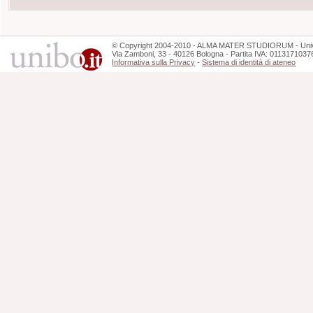
©
Copyright
2004-2010 - ALMA MATER STUDIORUM - Unive
Via Zamboni, 33 - 40126 Bologna - Partita IVA: 0113171037
Informativa sulla Privacy
-
Sistema di identità di ateneo