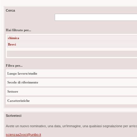
Cerca
Hai filtrato per...
chimica
Brevi
Filtra per...
Luogo lavoro/studio
Secolo di riferimento
Settore
Caratteristiche
Scriveteci
Avete un nuovo nominativo, una data, un'immagine, una qualsiasi segnalazione per arricch
scienzaa2voci@unibo.it