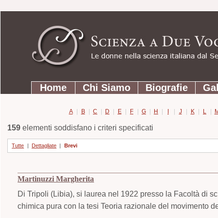
Strumenti
Salta
personali
ai
contenuti.
|
Salta
Sezioni
alla
Home
Chi Siamo
Biografie
Gal
navigazione
A
|
B
|
C
|
D
|
E
|
F
|
G
|
H
|
I
|
J
|
K
|
L
|
159
elementi soddisfano i criteri specificati
Tutte
|
Dettagliate
|
Brevi
Martinuzzi Margherita
Di Tripoli (Libia), si laurea nel 1922 presso la Facoltà di 
chimica pura con la tesi Teoria razionale del movimento de