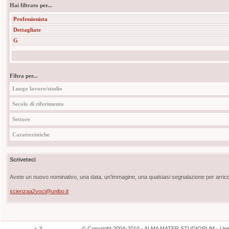
Hai filtrato per...
Professionista
Dettagliate
G
Filtra per...
Luogo lavoro/studio
Secolo di riferimento
Settore
Caratteristiche
Scriveteci
Avete un nuovo nominativo, una data, un'immagine, una qualsiasi segnalazione per arricch
scienzaa2voci@unibo.it
©
Copyright
2004-2010 - ALMA MATER STUDIORUM - Unive