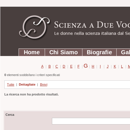
Strumenti
Salta
personali
ai
contenuti.
|
Salta
Sezioni
alla
Home
Chi Siamo
Biografie
Gal
navigazione
G
A
|
B
|
C
|
D
|
E
|
F
|
|
H
|
I
|
J
|
K
|
L
|
0
elementi soddisfano i criteri specificati
Tutte
|
Dettagliate
|
Brevi
La ricerca non ha prodotto risultati.
Cerca