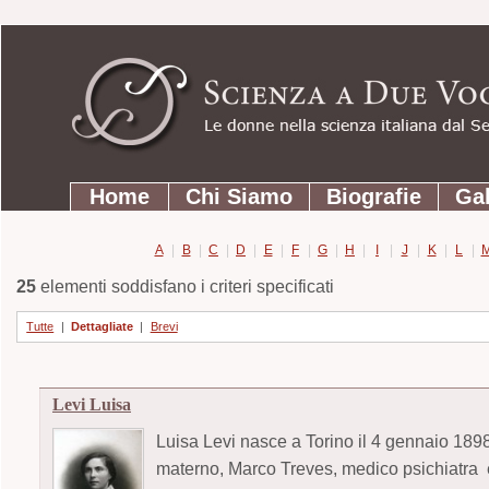
Strumenti
Salta
personali
ai
contenuti.
|
Salta
Sezioni
alla
Home
Chi Siamo
Biografie
Gal
navigazione
A
|
B
|
C
|
D
|
E
|
F
|
G
|
H
|
I
|
J
|
K
|
L
|
25
elementi soddisfano i criteri specificati
Tutte
|
Dettagliate
|
Brevi
Levi Luisa
Luisa Levi nasce a Torino il 4 gennaio 189
materno, Marco Treves, medico psichiatra e