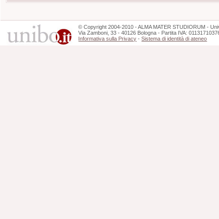
©
Copyright
2004-2010 - ALMA MATER STUDIORUM - Unive
Via Zamboni, 33 - 40126 Bologna - Partita IVA: 0113171037
Informativa sulla Privacy
-
Sistema di identità di ateneo