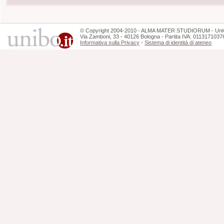
©
Copyright
2004-2010 - ALMA MATER STUDIORUM - Unive
Via Zamboni, 33 - 40126 Bologna - Partita IVA: 0113171037
Informativa sulla Privacy
-
Sistema di identità di ateneo