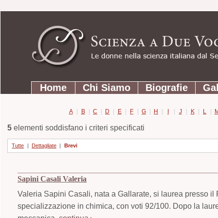
Strumenti
Salta
personali
ai
contenuti.
|
Salta
Sezioni
alla
Home
Chi Siamo
Biografie
Gal
navigazione
A
|
B
|
C
|
D
|
E
|
F
|
G
|
H
|
I
|
J
|
K
|
L
|
5
elementi soddisfano i criteri specificati
Tutte
|
Dettagliate
|
Brevi
Sapini Casali Valeria
Valeria Sapini Casali, nata a Gallarate, si laurea presso il
specializzazione in chimica, con voti 92/100. Dopo la laur