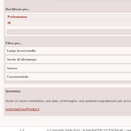
Hai filtrato per...
Professionista
M
Filtra per...
Luogo lavoro/studio
Secolo di riferimento
Settore
Caratteristiche
Scriveteci
Avete un nuovo nominativo, una data, un'immagine, una qualsiasi segnalazione per arricch
scienzaa2voci@unibo.it
©
Copyright
2004-2010 - ALMA MATER STUDIORUM - Unive