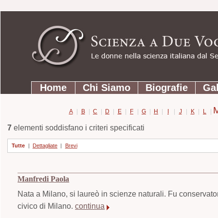
Strumenti
Salta
personali
ai
contenuti.
|
Salta
Sezioni
alla
Home
Chi Siamo
Biografie
Gal
navigazione
A
|
B
|
C
|
D
|
E
|
F
|
G
|
H
|
I
|
J
|
K
|
L
|
7
elementi soddisfano i criteri specificati
Tutte
|
Dettagliate
|
Brevi
Manfredi Paola
Nata a Milano, si laureò in scienze naturali. Fu conservator
civico di Milano.
continua