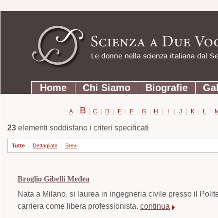
Strumenti
Salta
personali
ai
contenuti.
|
Salta
Sezioni
alla
Home
Chi Siamo
Biografie
Gal
navigazione
B
A
|
|
C
|
D
|
E
|
F
|
G
|
H
|
I
|
J
|
K
|
L
|
23
elementi soddisfano i criteri specificati
Tutte
|
Dettagliate
|
Brevi
Broglio Gibelli Medea
Nata a Milano, si laurea in ingegneria civile presso il Poli
carriera come libera professionista.
continua