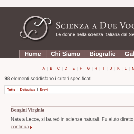
Strumenti
Salta
personali
ai
contenuti.
|
Salta
Sezioni
alla
Home
Chi Siamo
Biografie
Gal
navigazione
A
|
B
|
C
|
D
|
E
|
F
|
G
|
H
|
I
|
J
|
K
|
L
|
98
elementi soddisfano i criteri specificati
Tutte
|
Dettagliate
|
Brevi
Bongini Virginia
Nata a Lecce, si laureò in scienze naturali. Fu aiuto diretto
continua