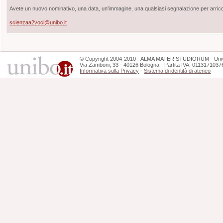
Avete un nuovo nominativo, una data, un'immagine, una qualsiasi segnalazione per arricch
scienzaa2voci@unibo.it
©
Copyright
2004-2010 - ALMA MATER STUDIORUM - Unive
Via Zamboni, 33 - 40126 Bologna - Partita IVA: 0113171037
Informativa sulla Privacy
-
Sistema di identità di ateneo