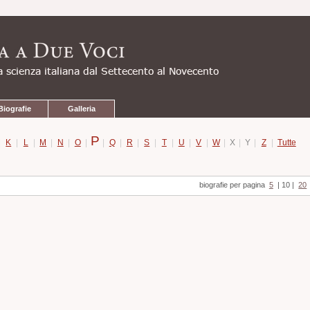
Biografie
Galleria
P
|
K
|
L
|
M
|
N
|
O
|
|
Q
|
R
|
S
|
T
|
U
|
V
|
W
|
X
|
Y
|
Z
|
Tutte
biografie per pagina
5
|
10
|
20