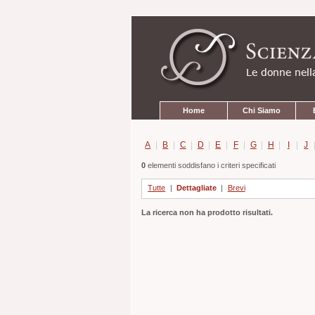
Strumenti
Salta
personali
ai
contenuti.
|
Salta
alla
navigazione
Sezioni
Home
Chi Siamo
A
|
B
|
C
|
D
|
E
|
F
|
G
|
H
|
I
|
J
0
elementi soddisfano i criteri specificati
Tutte
|
Dettagliate
|
Brevi
La ricerca non ha prodotto risultati.