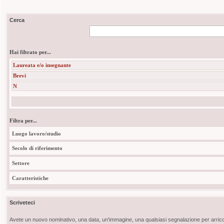
Cerca
Hai filtrato per...
Laureata e/o insegnante
Brevi
N
Filtra per...
Luogo lavoro/studio
Secolo di riferimento
Settore
Caratteristiche
Scriveteci
Avete un nuovo nominativo, una data, un'immagine, una qualsiasi segnalazione per arricch