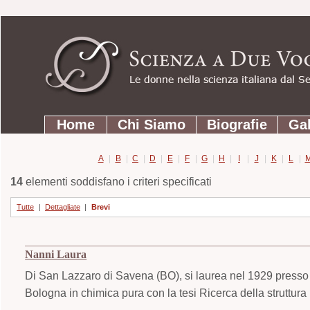
Strumenti
Salta
personali
ai
contenuti.
|
Salta
Sezioni
alla
Home
Chi Siamo
Biografie
Gal
navigazione
A
|
B
|
C
|
D
|
E
|
F
|
G
|
H
|
I
|
J
|
K
|
L
|
14
elementi soddisfano i criteri specificati
Tutte
|
Dettagliate
|
Brevi
Nanni Laura
Di San Lazzaro di Savena (BO), si laurea nel 1929 presso l
Bologna in chimica pura con la tesi Ricerca della struttur