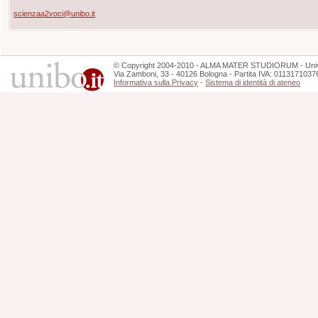
scienzaa2voci@unibo.it
©
Copyright
2004-2010 - ALMA MATER STUDIORUM - Unive
Via Zamboni, 33 - 40126 Bologna - Partita IVA: 0113171037
Informativa sulla Privacy
-
Sistema di identità di ateneo