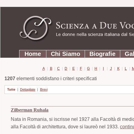
Strumenti
Salta
personali
ai
contenuti.
|
Salta
Sezioni
alla
Home
Chi Siamo
Biografie
Gal
navigazione
A
|
B
|
C
|
D
|
E
|
F
|
G
|
H
|
I
|
J
|
K
|
L
|
1207
elementi soddisfano i criteri specificati
Tutte
|
Dettagliate
|
Brevi
Zilberman Ruhala
Nata in Romania, si iscrisse nel 1927 alla Facoltà di medic
alla Facoltà di architettura, dove si laureò nel 1933.
contin