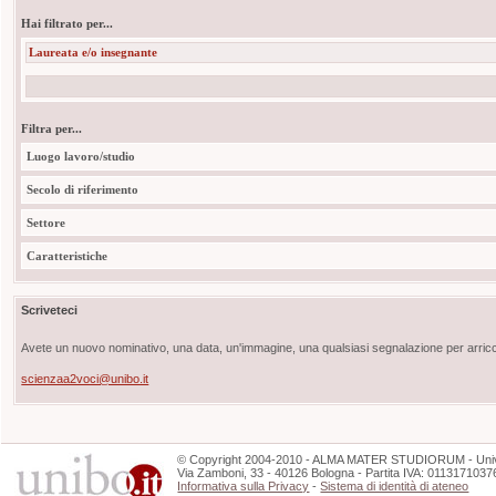
Hai filtrato per...
Laureata e/o insegnante
Filtra per...
Luogo lavoro/studio
Secolo di riferimento
Settore
Caratteristiche
Scriveteci
Avete un nuovo nominativo, una data, un'immagine, una qualsiasi segnalazione per arricch
scienzaa2voci@unibo.it
©
Copyright
2004-2010 - ALMA MATER STUDIORUM - Unive
Via Zamboni, 33 - 40126 Bologna - Partita IVA: 0113171037
Informativa sulla Privacy
-
Sistema di identità di ateneo