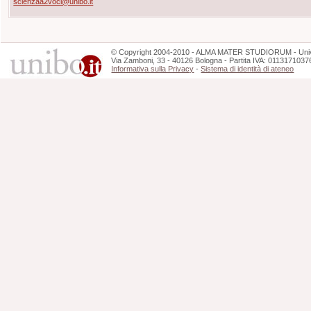
scienzaa2voci@unibo.it
©
Copyright
2004-2010 - ALMA MATER STUDIORUM - Unive
Via Zamboni, 33 - 40126 Bologna - Partita IVA: 0113171037
Informativa sulla Privacy
-
Sistema di identità di ateneo