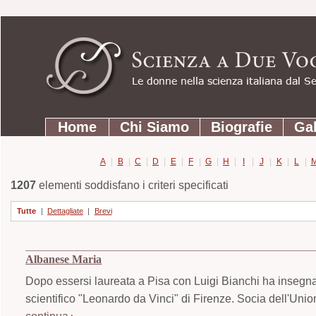
Strumenti
Salta
personali
ai
contenuti.
|
Salta
Sezioni
alla
Home
Chi Siamo
Biografie
Gal
navigazione
A
|
B
|
C
|
D
|
E
|
F
|
G
|
H
|
I
|
J
|
K
|
L
|
1207
elementi soddisfano i criteri specificati
Tutte
|
Dettagliate
|
Brevi
Albanese Maria
Dopo essersi laureata a Pisa con Luigi Bianchi ha insegnato
scientifico "Leonardo da Vinci" di Firenze. Socia dell'Uni