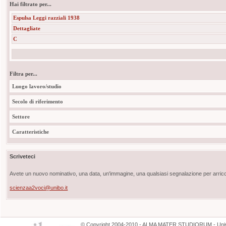
Hai filtrato per...
Espulsa Leggi razziali 1938
Dettagliate
C
Filtra per...
Luogo lavoro/studio
Secolo di riferimento
Settore
Caratteristiche
Scriveteci
Avete un nuovo nominativo, una data, un'immagine, una qualsiasi segnalazione per arricch
scienzaa2voci@unibo.it
©
Copyright
2004-2010 - ALMA MATER STUDIORUM - Unive