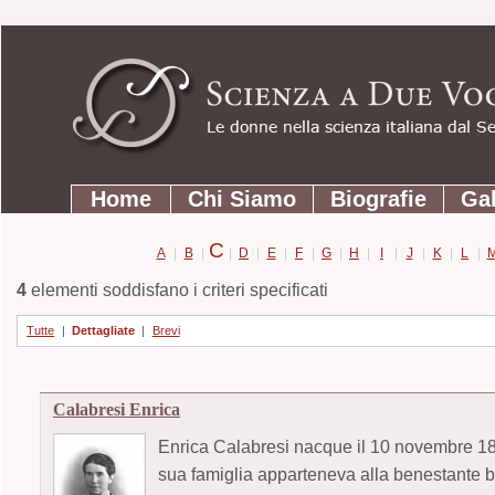
Strumenti
Salta
personali
ai
contenuti.
|
Salta
Sezioni
alla
Home
Chi Siamo
Biografie
Gal
navigazione
C
A
|
B
|
|
D
|
E
|
F
|
G
|
H
|
I
|
J
|
K
|
L
|
4
elementi soddisfano i criteri specificati
Tutte
|
Dettagliate
|
Brevi
Calabresi Enrica
Enrica Calabresi nacque il 10 novembre 1891
sua famiglia apparteneva alla benestante bo