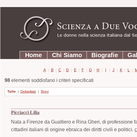
Strumenti
Salta
personali
ai
contenuti.
|
Salta
Sezioni
alla
Home
Chi Siamo
Biografie
Gal
navigazione
A
|
B
|
C
|
D
|
E
|
F
|
G
|
H
|
I
|
J
|
K
|
L
|
98
elementi soddisfano i criteri specificati
Tutte
|
Dettagliate
|
Brevi
Picciacci Lilia
Nata a Firenze da Gualtiero e Rina Gheri, di professione far
cittadini italiani di origine ebraica dei diritti civili e politici.
c