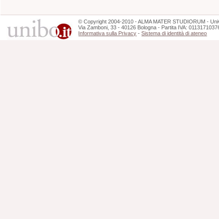
©
Copyright
2004-2010 - ALMA MATER STUDIORUM - Unive
Via Zamboni, 33 - 40126 Bologna - Partita IVA: 0113171037
Informativa sulla Privacy
-
Sistema di identità di ateneo