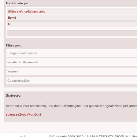
Hai filtrato per...
Allieva e/o collaboratrice
Brevi
O
Filtra per...
Luogo lavoro/studio
Secolo di riferimento
Settore
Caratteristiche
Scriveteci
Avete un nuovo nominativo, una data, un'immagine, una qualsiasi segnalazione per arricch
scienzaa2voci@unibo.it
©
Copyright
2004-2010 - ALMA MATER STUDIORUM - Unive