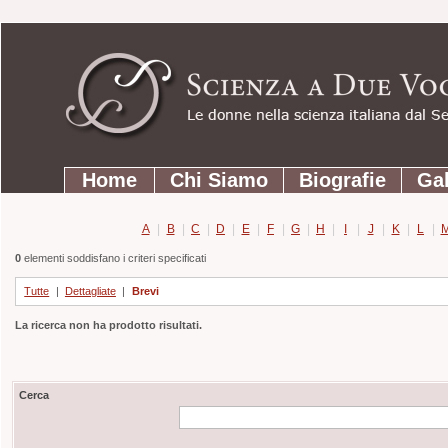
Strumenti
Salta
personali
ai
contenuti.
|
Salta
Sezioni
alla
Home
Chi Siamo
Biografie
Gal
navigazione
A
|
B
|
C
|
D
|
E
|
F
|
G
|
H
|
I
|
J
|
K
|
L
|
0
elementi soddisfano i criteri specificati
Tutte
|
Dettagliate
|
Brevi
La ricerca non ha prodotto risultati.
Cerca