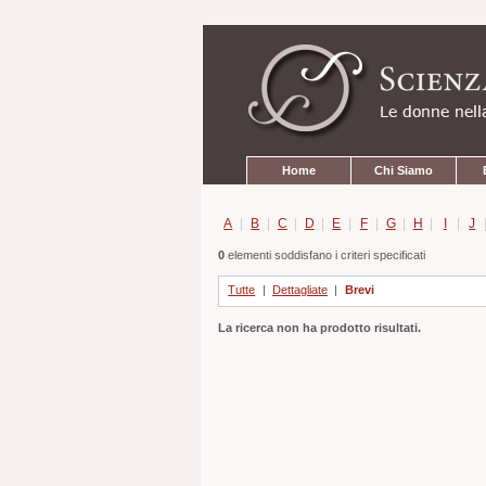
Strumenti
Salta
personali
ai
contenuti.
|
Salta
alla
navigazione
Sezioni
Home
Chi Siamo
A
|
B
|
C
|
D
|
E
|
F
|
G
|
H
|
I
|
J
0
elementi soddisfano i criteri specificati
Tutte
|
Dettagliate
|
Brevi
La ricerca non ha prodotto risultati.