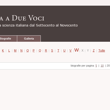
Biografie
Galleria
W
|
K
|
L
|
M
|
N
|
O
|
P
|
Q
|
R
|
S
|
T
|
U
|
V
|
|
X
|
Y
|
Z
|
Tutte
biografie per pagina
5
|
10
|
20