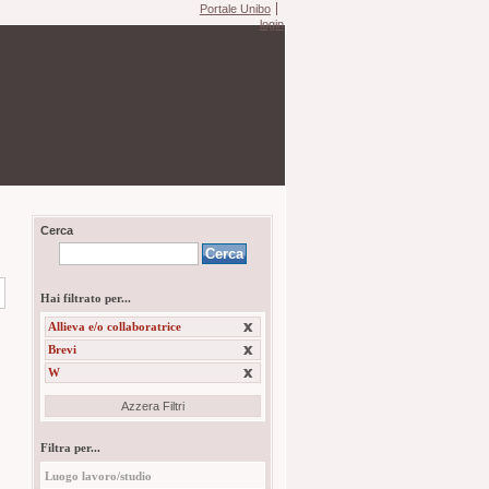
Portale Unibo
login
Cerca
Hai filtrato per...
Allieva e/o collaboratrice
Brevi
W
Azzera Filtri
Filtra per...
Luogo lavoro/studio