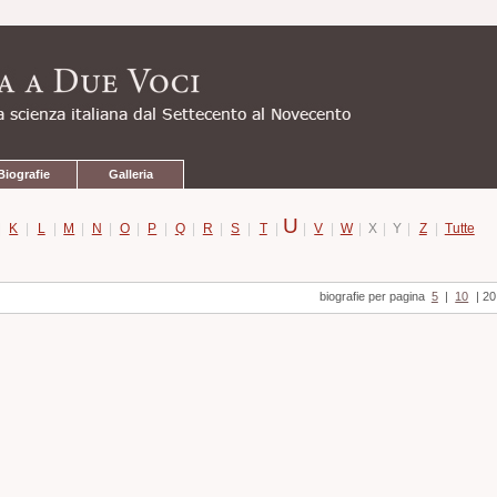
Biografie
Galleria
U
|
K
|
L
|
M
|
N
|
O
|
P
|
Q
|
R
|
S
|
T
|
|
V
|
W
|
X
|
Y
|
Z
|
Tutte
biografie per pagina
5
|
10
|
20