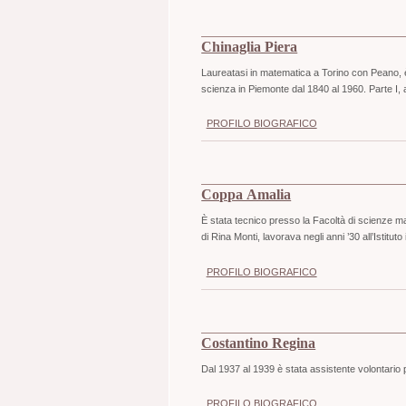
Chinaglia Piera
Laureatasi in matematica a Torino con Peano, è
scienza in Piemonte dal 1840 al 1960. Parte I,
PROFILO BIOGRAFICO
Coppa Amalia
È stata tecnico presso la Facoltà di scienze ma
di Rina Monti, lavorava negli anni ’30 all’Istituto 
PROFILO BIOGRAFICO
Costantino Regina
Dal 1937 al 1939 è stata assistente volontario pr
PROFILO BIOGRAFICO