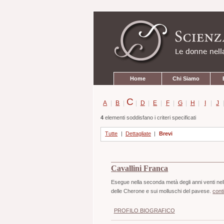
Strumenti
Salta
personali
ai
contenuti.
|
Salta
alla
navigazione
Sezioni
Home
Chi Siamo
C
A
|
B
|
|
D
|
E
|
F
|
G
|
H
|
I
|
J
4
elementi soddisfano i criteri specificati
Tutte
|
Dettagliate
|
Brevi
Cavallini Franca
Esegue nella seconda metà degli anni venti nell'
delle Cherone e sui molluschi del pavese.
cont
PROFILO BIOGRAFICO