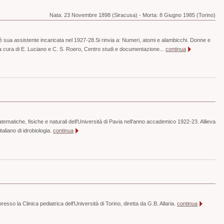
Nata:
23 Novembre 1898 (Siracusa)
-
Morta:
8 Giugno 1985 (Torino)
 sua assistente incaricata nel 1927-28.Si rinvia a: Numeri, atomi e alambicchi. Donne e
 a cura di E. Luciano e C. S. Roero, Centro studi e documentazione...
continua
tematiche, fisiche e naturali dell'Università di Pavia nell'anno accademico 1922-23. Allieva
italiano di idrobiologia.
continua
esso la Clinica pediatrica dell'Università di Torino, diretta da G.B. Allaria.
continua