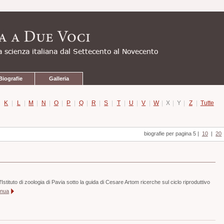
Biografie
Galleria
|
K
|
L
|
M
|
N
|
O
|
P
|
Q
|
R
|
S
|
T
|
U
|
V
|
W
|
X
|
Y
|
Z
|
Tutte
biografie per pagina 5
|
10
|
20
Istituto di zoologia di Pavia sotto la guida di Cesare Artom ricerche sul ciclo riproduttivo
inua