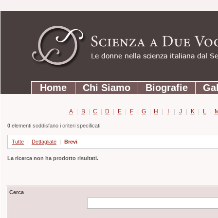
Strumenti
Salta
personali
ai
contenuti.
|
Salta
Sezioni
alla
Home
Chi Siamo
Biografie
Gal
navigazione
A
|
B
|
C
|
D
|
E
|
F
|
G
|
H
|
I
|
J
|
K
|
L
|
0
elementi soddisfano i criteri specificati
Tutte
|
Dettagliate
|
Brevi
La ricerca non ha prodotto risultati.
Cerca