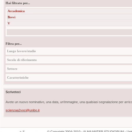
Hai filtrato per...
Accademica
Brevi
V
Filtra per...
Luogo lavoro/studio
Secolo di riferimento
Settore
Caratteristiche
Scriveteci
Avete un nuovo nominativo, una data, un'immagine, una qualsiasi segnalazione per arricch
scienzaa2voci@unibo.it
©
Copyright
2004-2010 - ALMA MATER STUDIORUM - Unive