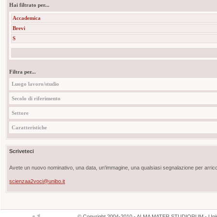
Hai filtrato per...
Accademica
Brevi
S
Filtra per...
Luogo lavoro/studio
Secolo di riferimento
Settore
Caratteristiche
Scriveteci
Avete un nuovo nominativo, una data, un'immagine, una qualsiasi segnalazione per arricch
scienzaa2voci@unibo.it
©
Copyright
2004-2010 - ALMA MATER STUDIORUM - Unive