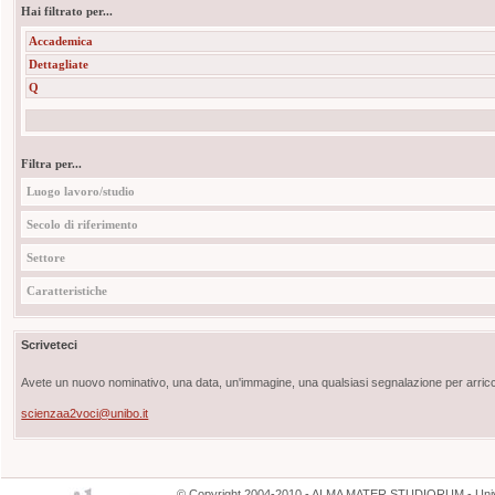
Hai filtrato per...
Accademica
Dettagliate
Q
Filtra per...
Luogo lavoro/studio
Secolo di riferimento
Settore
Caratteristiche
Scriveteci
Avete un nuovo nominativo, una data, un'immagine, una qualsiasi segnalazione per arricch
scienzaa2voci@unibo.it
©
Copyright
2004-2010 - ALMA MATER STUDIORUM - Unive