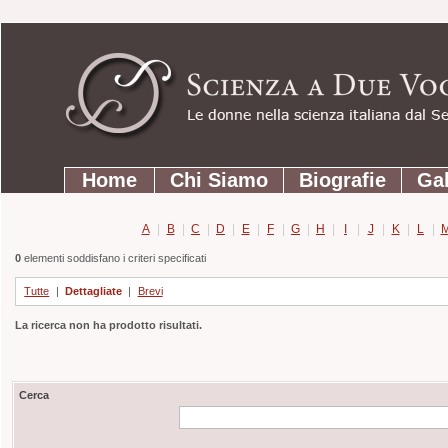
Strumenti
Salta
personali
ai
contenuti.
|
Salta
Sezioni
alla
Home
Chi Siamo
Biografie
Gal
navigazione
A
|
B
|
C
|
D
|
E
|
F
|
G
|
H
|
I
|
J
|
K
|
L
|
0
elementi soddisfano i criteri specificati
Tutte
|
Dettagliate
|
Brevi
La ricerca non ha prodotto risultati.
Cerca