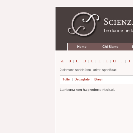
Strumenti
Salta
personali
ai
contenuti.
|
Salta
alla
navigazione
Sezioni
Home
Chi Siamo
A
|
B
|
C
|
D
|
E
|
F
|
G
|
H
|
I
|
J
0
elementi soddisfano i criteri specificati
Tutte
|
Dettagliate
|
Brevi
La ricerca non ha prodotto risultati.