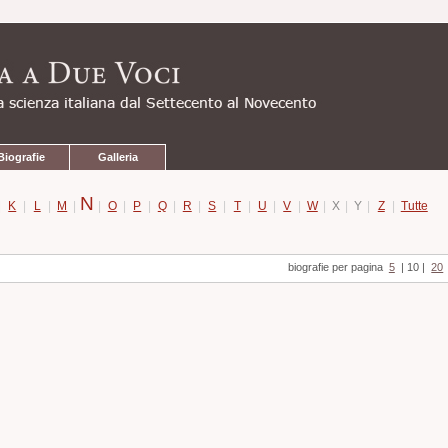
Biografie
Galleria
N
|
K
|
L
|
M
|
|
O
|
P
|
Q
|
R
|
S
|
T
|
U
|
V
|
W
|
X
|
Y
|
Z
|
Tutte
biografie per pagina
5
|
10
|
20