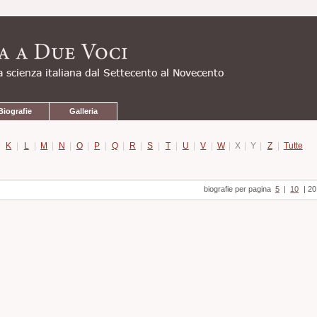
Biografie
Galleria
|
K
|
L
|
M
|
N
|
O
|
P
|
Q
|
R
|
S
|
T
|
U
|
V
|
W
|
X
|
Y
|
Z
|
Tutte
biografie per pagina
5
|
10
|
20