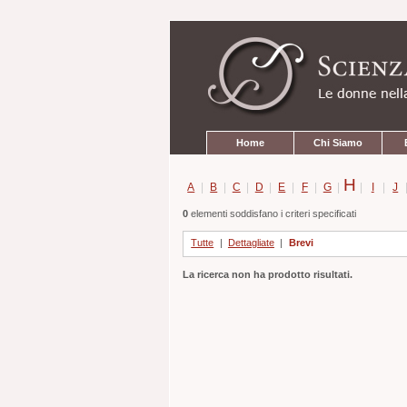
Strumenti
Salta
personali
ai
contenuti.
|
Salta
alla
navigazione
Sezioni
Home
Chi Siamo
H
A
|
B
|
C
|
D
|
E
|
F
|
G
|
|
I
|
J
0
elementi soddisfano i criteri specificati
Tutte
|
Dettagliate
|
Brevi
La ricerca non ha prodotto risultati.