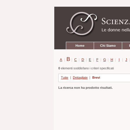
Strumenti
Salta
personali
ai
contenuti.
|
Salta
alla
navigazione
Sezioni
Home
Chi Siamo
B
A
|
|
C
|
D
|
E
|
F
|
G
|
H
|
I
|
J
0
elementi soddisfano i criteri specificati
Tutte
|
Dettagliate
|
Brevi
La ricerca non ha prodotto risultati.