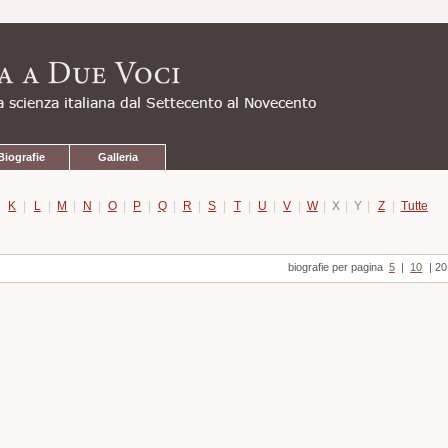
Biografie
Galleria
|
K
|
L
|
M
|
N
|
O
|
P
|
Q
|
R
|
S
|
T
|
U
|
V
|
W
|
X
|
Y
|
Z
|
Tutte
biografie per pagina
5
|
10
|
20