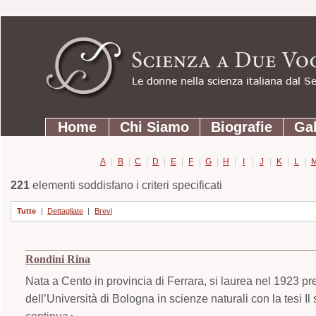
Strumenti
Salta
personali
ai
contenuti.
|
Salta
Sezioni
alla
Home
Chi Siamo
Biografie
Gal
navigazione
A
|
B
|
C
|
D
|
E
|
F
|
G
|
H
|
I
|
J
|
K
|
L
|
221
elementi soddisfano i criteri specificati
Tutte
|
Dettagliate
|
Brevi
Rondini Rina
Nata a Cento in provincia di Ferrara, si laurea nel 1923 pr
dell’Università di Bologna in scienze naturali con la tesi Il