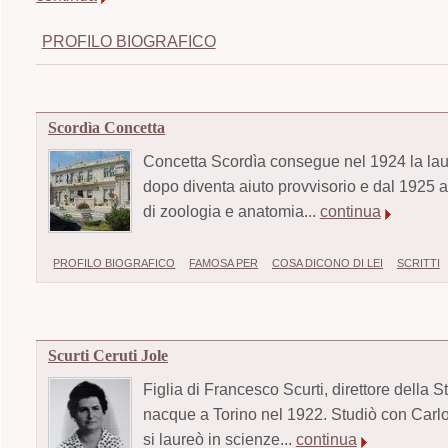
PROFILO BIOGRAFICO
Scordìa Concetta
Concetta Scordìa consegue nel 1924 la laur
dopo diventa aiuto provvisorio e dal 1925 a
di zoologia e anatomia...
continua
PROFILO BIOGRAFICO
FAMOSA PER
COSA DICONO DI LEI
SCRITTI
Scurti Ceruti Jole
Figlia di Francesco Scurti, direttore della S
nacque a Torino nel 1922. Studiò con Carlo 
si laureò in scienze...
continua