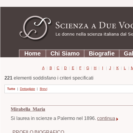
Strumenti
Salta
personali
ai
contenuti.
|
Salta
Sezioni
alla
Home
Chi Siamo
Biografie
Gal
navigazione
A
|
B
|
C
|
D
|
E
|
F
|
G
|
H
|
I
|
J
|
K
|
L
|
221
elementi soddisfano i criteri specificati
Tutte
|
Dettagliate
|
Brevi
Mirabella Maria
Si laurea in scienze a Palermo nel 1896.
continua
PROFILO BIOGRAFICO