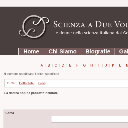
Strumenti
Salta
personali
ai
contenuti.
|
Salta
Sezioni
alla
Home
Chi Siamo
Biografie
Gal
navigazione
A
|
B
|
C
|
D
|
E
|
F
|
G
|
H
|
I
|
J
|
K
|
L
|
0
elementi soddisfano i criteri specificati
Tutte
|
Dettagliate
|
Brevi
La ricerca non ha prodotto risultati.
Cerca