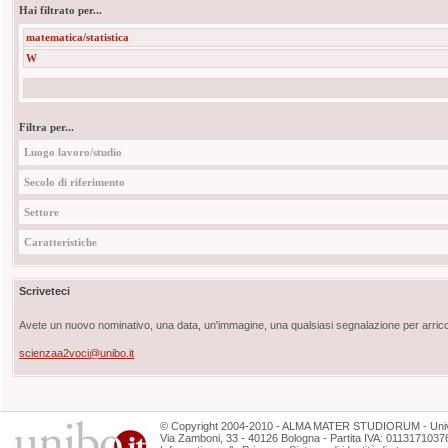
Hai filtrato per...
matematica/statistica
W
Filtra per...
Luogo lavoro/studio
Secolo di riferimento
Settore
Caratteristiche
Scriveteci
Avete un nuovo nominativo, una data, un'immagine, una qualsiasi segnalazione per arricch
scienzaa2voci@unibo.it
©
Copyright
2004-2010 - ALMA MATER STUDIORUM - Unive
Via Zamboni, 33 - 40126 Bologna - Partita IVA: 0113171037