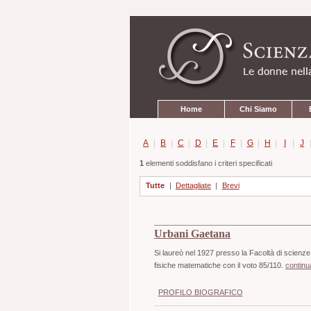
Strumenti
Salta
personali
ai
contenuti.
|
Salta
alla
navigazione
Sezioni
Home
Chi Siamo
A
|
B
|
C
|
D
|
E
|
F
|
G
|
H
|
I
|
J
1
elementi soddisfano i criteri specificati
Tutte
|
Dettagliate
|
Brevi
Urbani Gaetana
Si laureò nel 1927 presso la Facoltà di scienze
fisiche matematiche con il voto 85/110.
continu
PROFILO BIOGRAFICO