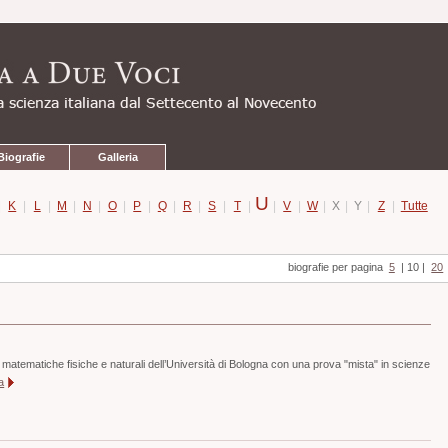
Biografie
Galleria
U
|
K
|
L
|
M
|
N
|
O
|
P
|
Q
|
R
|
S
|
T
|
|
V
|
W
|
X
|
Y
|
Z
|
Tutte
biografie per pagina
5
|
10
|
20
 matematiche fisiche e naturali dell’Università di Bologna con una prova "mista" in scienze
a