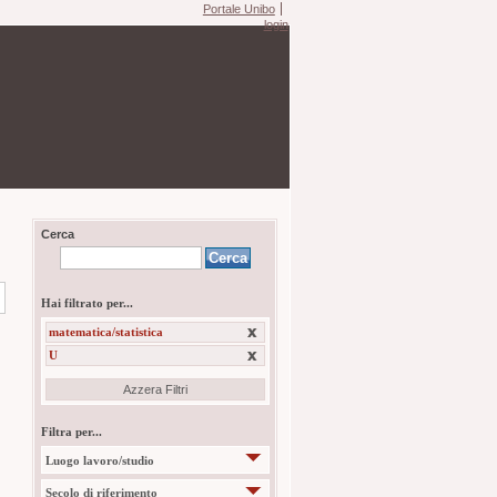
Portale Unibo
login
Cerca
Hai filtrato per...
matematica/statistica
U
Azzera Filtri
Filtra per...
Luogo lavoro/studio
Secolo di riferimento