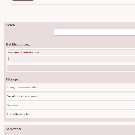
Cerca
Hai filtrato per...
matematica/statistica
J
Filtra per...
Luogo lavoro/studio
Secolo di riferimento
Settore
Caratteristiche
Scriveteci