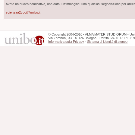
Avete un nuovo nominativo, una data, un'immagine, una qualsiasi segnalazione per arricch
scienzaa2voci@unibo.it
©
Copyright
2004-2010 - ALMA MATER STUDIORUM - Unive
Via Zamboni, 33 - 40126 Bologna - Partita IVA: 0113171037
Informativa sulla Privacy
-
Sistema di identità di ateneo