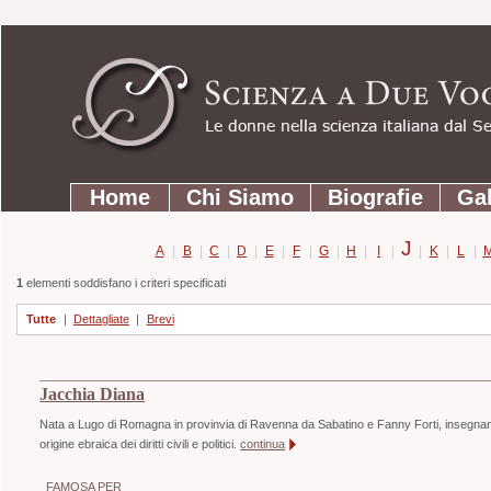
Strumenti
Salta
personali
ai
contenuti.
|
Salta
Sezioni
alla
Home
Chi Siamo
Biografie
Gal
navigazione
J
A
|
B
|
C
|
D
|
E
|
F
|
G
|
H
|
I
|
|
K
|
L
|
1
elementi soddisfano i criteri specificati
Tutte
|
Dettagliate
|
Brevi
Jacchia Diana
Nata a Lugo di Romagna in provinvia di Ravenna da Sabatino e Fanny Forti, insegnante di
origine ebraica dei diritti civili e politici.
continua
FAMOSA PER