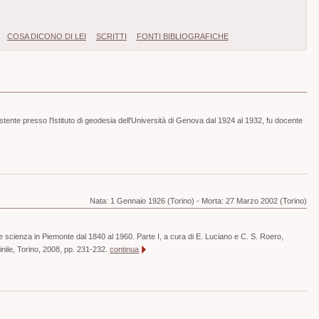
COSA DICONO DI LEI
SCRITTI
FONTI BIBLIOGRAFICHE
ente presso l'Istituto di geodesia dell'Università di Genova dal 1924 al 1932, fu docente
Nata:
1 Gennaio 1926 (Torino)
-
Morta:
27 Marzo 2002 (Torino)
e scienza in Piemonte dal 1840 al 1960. Parte I, a cura di E. Luciano e C. S. Roero,
ile, Torino, 2008, pp. 231-232.
continua