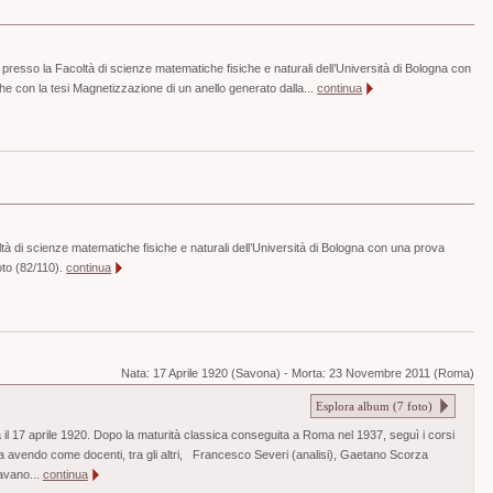
8 presso la Facoltà di scienze matematiche fisiche e naturali dell’Università di Bologna con
e con la tesi Magnetizzazione di un anello generato dalla...
continua
tà di scienze matematiche fisiche e naturali dell’Università di Bologna con una prova
oto (82/110).
continua
Nata:
17 Aprile 1920 (Savona)
-
Morta:
23 Novembre 2011 (Roma)
Esplora album (
7
foto)
 il 17 aprile 1920. Dopo la maturità classica conseguita a Roma nel 1937, seguì i corsi
ca avendo come docenti, tra gli altri, Francesco Severi (analisi), Gaetano Scorza
avano...
continua