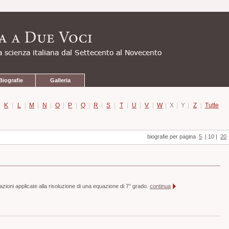
Biografie
Galleria
|
K
|
L
|
M
|
N
|
O
|
P
|
Q
|
R
|
S
|
T
|
U
|
V
|
W
|
X
|
Y
|
Z
|
Tutte
biografie per pagina
5
|
10
|
20
azioni applicate alla risoluzione di una equazione di 7° grado.
continua