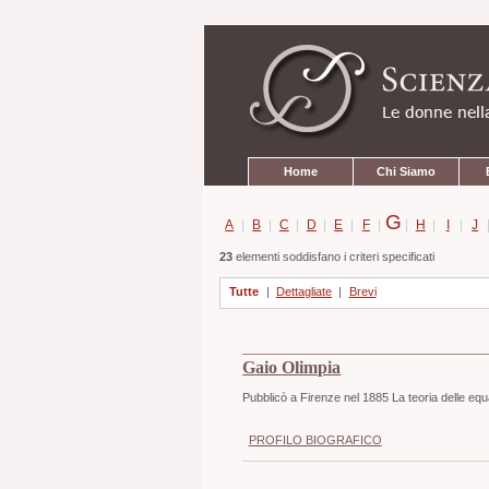
Strumenti
Salta
personali
ai
contenuti.
|
Salta
alla
navigazione
Sezioni
Home
Chi Siamo
G
A
|
B
|
C
|
D
|
E
|
F
|
|
H
|
I
|
J
23
elementi soddisfano i criteri specificati
Tutte
|
Dettagliate
|
Brevi
Gaio Olimpia
Pubblicò a Firenze nel 1885 La teoria delle equ
PROFILO BIOGRAFICO