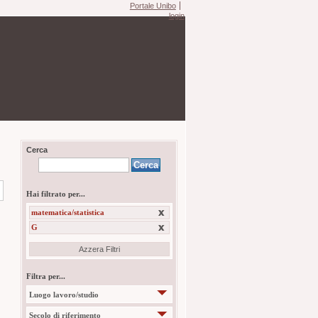
Portale Unibo
login
Cerca
Hai filtrato per...
matematica/statistica
G
Azzera Filtri
Filtra per...
Luogo lavoro/studio
Secolo di riferimento