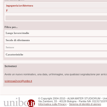
ingegneria/architettura
F
Filtra per...
Luogo lavoro/studio
Secolo di riferimento
Settore
Caratteristiche
Scriveteci
Avete un nuovo nominativo, una data, un'immagine, una qualsiasi segnalazione per arricch
scienzaa2voci@unibo.it
©
Copyright
2004-2010 - ALMA MATER STUDIORUM - Unive
Via Zamboni, 33 - 40126 Bologna - Partita IVA: 0113171037
Informativa sulla Privacy
-
Sistema di identità di ateneo