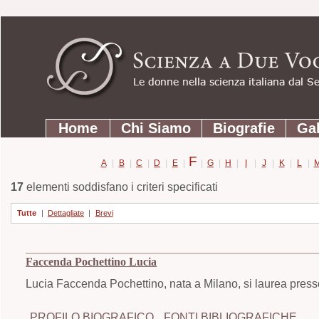
Strumenti
Salta
personali
ai
contenuti.
|
Salta
Sezioni
alla
Home
Chi Siamo
Biografie
Gal
navigazione
F
A
|
B
|
C
|
D
|
E
|
|
G
|
H
|
I
|
J
|
K
|
L
|
17
elementi soddisfano i criteri specificati
Tutte
|
Dettagliate
|
Brevi
Faccenda Pochettino Lucia
Lucia Faccenda Pochettino, nata a Milano, si laurea presso 
PROFILO BIOGRAFICO
FONTI BIBLIOGRAFICHE