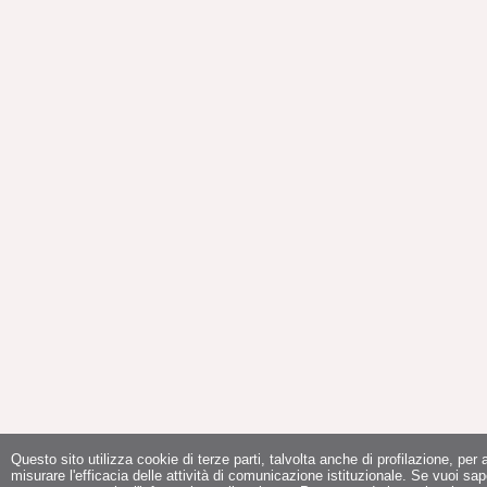
Questo sito utilizza cookie di terze parti, talvolta anche di profilazione, per a
misurare l'efficacia delle attività di comunicazione istituzionale. Se vuoi sap