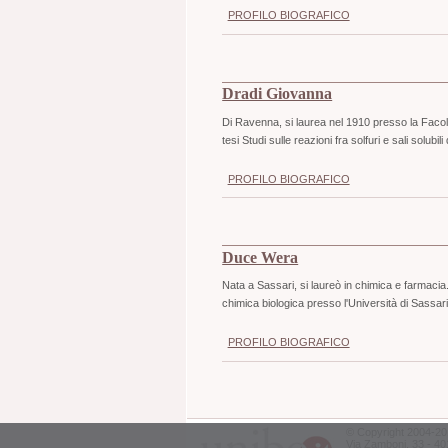
PROFILO BIOGRAFICO
Dradi Giovanna
Di Ravenna, si laurea nel 1910 presso la Facolt
tesi Studi sulle reazioni fra solfuri e sali solubil
PROFILO BIOGRAFICO
Duce Wera
Nata a Sassari, si laureò in chimica e farmacia. 
chimica biologica presso l'Università di Sassar
PROFILO BIOGRAFICO
©
Copyright
2004-20
Via Zamboni, 33 - 40