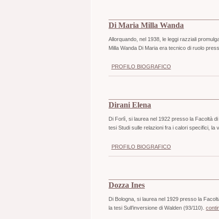
Di Maria Milla Wanda
Allorquando, nel 1938, le leggi razziali promulgate 
Milla Wanda Di Maria era tecnico di ruolo presso 
PROFILO BIOGRAFICO
Dirani Elena
Di Forlì, si laurea nel 1922 presso la Facoltà d
tesi Studi sulle relazioni fra i calori specifici, 
PROFILO BIOGRAFICO
Dozza Ines
Di Bologna, si laurea nel 1929 presso la Facolt
la tesi Sull’inversione di Walden (93/110).
conti