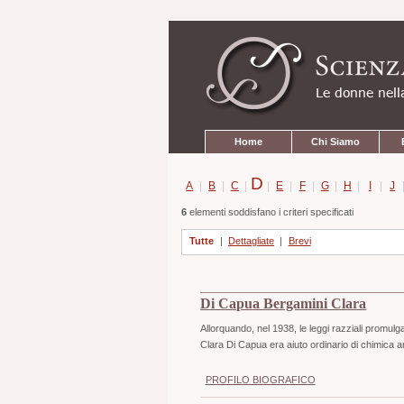
Strumenti
Salta
personali
ai
contenuti.
|
Salta
alla
navigazione
Sezioni
Home
Chi Siamo
D
A
|
B
|
C
|
|
E
|
F
|
G
|
H
|
I
|
J
6
elementi soddisfano i criteri specificati
Tutte
|
Dettagliate
|
Brevi
Di Capua Bergamini Clara
Allorquando, nel 1938, le leggi razziali promulgate 
Clara Di Capua era aiuto ordinario di chimica an
PROFILO BIOGRAFICO