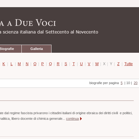
Biografie
Galleria
|
K
|
L
|
M
|
N
|
O
|
P
|
Q
|
R
|
S
|
T
|
U
|
V
|
W
|
X
|
Y
|
Z
|
Tutte
biografie per pagina
5
|
10
|
20
dal regime fascista privarono i cittadini italiani di origine ebraica dei diritti civili e politici,
alitica, libero docente di chimica generale...
continua