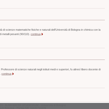
à di scienze matematiche fisiche e naturali dell’Università di Bologna in chimica con la
i di metalli pesanti (90/110).
continua
Professore di scienze naturali negli istituti medi e superiori, fu altresì libero docente di
i.
continua
10 - ALMA MATER STUDIORUM - Università di Bologna
126 Bologna - Partita IVA: 01131710376