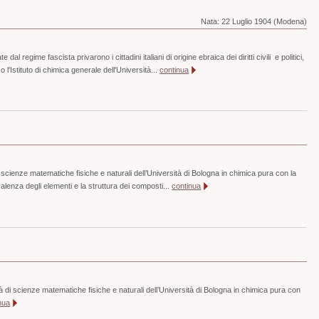
Nata:
22 Luglio 1904 (Modena)
dal regime fascista privarono i cittadini italiani di origine ebraica dei diritti civili e politici,
l'Istituto di chimica generale dell'Università...
continua
i scienze matematiche fisiche e naturali dell’Università di Bologna in chimica pura con la
la valenza degli elementi e la struttura dei composti...
continua
à di scienze matematiche fisiche e naturali dell’Università di Bologna in chimica pura con
nua