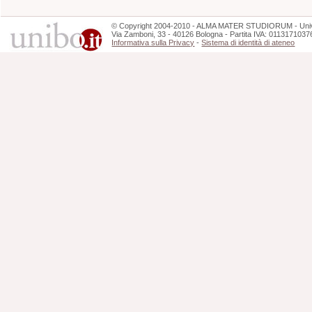
©
Copyright
2004-2010 - ALMA MATER STUDIORUM - Unive
Via Zamboni, 33 - 40126 Bologna - Partita IVA: 0113171037
Informativa sulla Privacy
-
Sistema di identità di ateneo