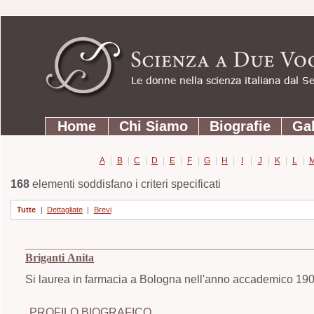
Strumenti
Salta
personali
ai
contenuti.
|
Salta
Sezioni
alla
Home
Chi Siamo
Biografie
Gal
navigazione
A
|
B
|
C
|
D
|
E
|
F
|
G
|
H
|
I
|
J
|
K
|
L
|
168
elementi soddisfano i criteri specificati
Tutte
|
Dettagliate
|
Brevi
Briganti Anita
Si laurea in farmacia a Bologna nell'anno accademico 19
PROFILO BIOGRAFICO