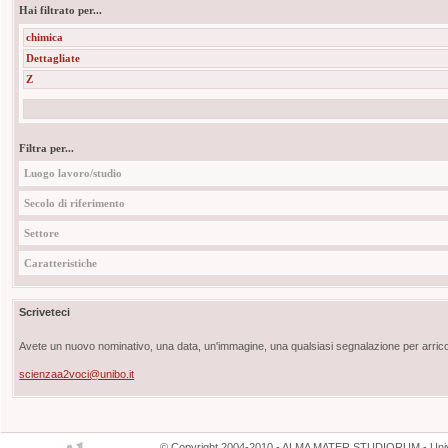
Hai filtrato per...
chimica
Dettagliate
Z
Filtra per...
Luogo lavoro/studio
Secolo di riferimento
Settore
Caratteristiche
Scriveteci
Avete un nuovo nominativo, una data, un'immagine, una qualsiasi segnalazione per arricch
scienzaa2voci@unibo.it
©
Copyright
2004-2010 - ALMA MATER STUDIORUM - Unive