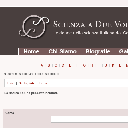
Strumenti
Salta
personali
ai
contenuti.
|
Salta
Sezioni
alla
Home
Chi Siamo
Biografie
Gal
navigazione
A
|
B
|
C
|
D
|
E
|
F
|
G
|
H
|
I
|
J
|
K
|
L
|
0
elementi soddisfano i criteri specificati
Tutte
|
Dettagliate
|
Brevi
La ricerca non ha prodotto risultati.
Cerca