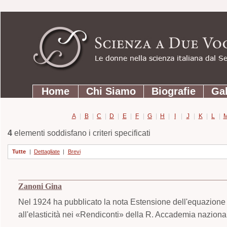
Strumenti
Salta
personali
ai
contenuti.
|
Salta
Sezioni
alla
Home
Chi Siamo
Biografie
Gal
navigazione
A
|
B
|
C
|
D
|
E
|
F
|
G
|
H
|
I
|
J
|
K
|
L
|
4
elementi soddisfano i criteri specificati
Tutte
|
Dettagliate
|
Brevi
Zanoni Gina
Nel 1924 ha pubblicato la nota Estensione dell'equazione 
all'elasticità nei «Rendiconti» della R. Accademia naziona