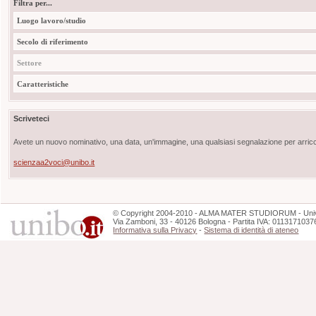
Filtra per...
Luogo lavoro/studio
Secolo di riferimento
Settore
Caratteristiche
Scriveteci
Avete un nuovo nominativo, una data, un'immagine, una qualsiasi segnalazione per arricch
scienzaa2voci@unibo.it
©
Copyright
2004-2010 - ALMA MATER STUDIORUM - Unive
Via Zamboni, 33 - 40126 Bologna - Partita IVA: 0113171037
Informativa sulla Privacy
-
Sistema di identità di ateneo