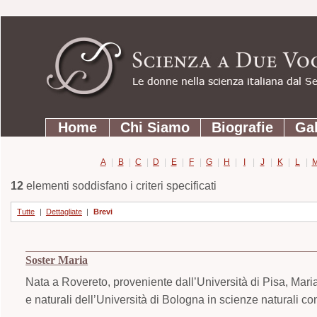
Strumenti
Salta
personali
ai
contenuti.
|
Salta
Sezioni
alla
Home
Chi Siamo
Biografie
Gal
navigazione
A
|
B
|
C
|
D
|
E
|
F
|
G
|
H
|
I
|
J
|
K
|
L
|
12
elementi soddisfano i criteri specificati
Tutte
|
Dettagliate
|
Brevi
Soster Maria
Nata a Rovereto, proveniente dall’Università di Pisa, Mari
e naturali dell’Università di Bologna in scienze naturali co