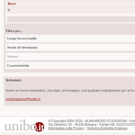
Brevi
S
Filtra per...
Luogo lavoro/studio
Secolo di riferimento
Settore
Caratteristiche
Scriveteci
Avete un nuovo nominativo, una data, un'immagine, una qualsiasi segnalazione per arricch
scienzaa2voci@unibo.it
©
Copyright
2004-2010 - ALMA MATER STUDIORUM - Unive
Via Zamboni, 33 - 40126 Bologna - Partita IVA: 0113171037
Informativa sulla Privacy
-
Sistema di identità di ateneo