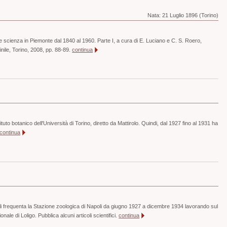
Nata:
21 Luglio 1896 (Torino)
e scienza in Piemonte dal 1840 al 1960. Parte I, a cura di E. Luciano e C. S. Roero,
ile, Torino, 2008, pp. 88-89.
continua
tuto botanico dell'Università di Torino, diretto da Mattirolo. Quindi, dal 1927 fino al 1931 ha
continua
oli frequenta la Stazione zoologica di Napoli da giugno 1927 a dicembre 1934 lavorando sul
le di Loligo. Pubblica alcuni articoli scientifici.
continua