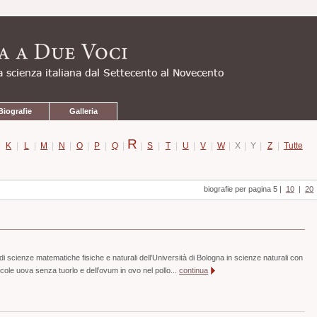
Biografie
Galleria
R
|
K
|
L
|
M
|
N
|
O
|
P
|
Q
|
|
S
|
T
|
U
|
V
|
W
|
X
|
Y
|
Z
|
Tutte
biografie per pagina 5
|
10
|
20
di scienze matematiche fisiche e naturali dell’Università di Bologna in scienze naturali con
ccole uova senza tuorlo e dell’ovum in ovo nel pollo...
continua