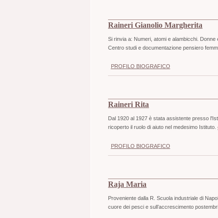
Raineri Gianolio Margherita
Si rinvia a: Numeri, atomi e alambicchi. Donne 
Centro studi e documentazione pensiero femmin
PROFILO BIOGRAFICO
Raineri Rita
Dal 1920 al 1927 è stata assistente presso l'Isti
ricoperto il ruolo di aiuto nel medesimo Istituto.
PROFILO BIOGRAFICO
Raja Maria
Proveniente dalla R. Scuola industriale di Nap
cuore dei pesci e sull’accrescimento postembriona