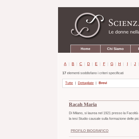
Strumenti
Salta
personali
ai
contenuti.
|
Salta
alla
navigazione
Sezioni
Home
Chi Siamo
A
|
B
|
C
|
D
|
E
|
F
|
G
|
H
|
I
|
J
17
elementi soddisfano i criteri specificati
Tutte
|
Dettagliate
|
Brevi
Racah Maria
Di Milano, si laurea nel 1921 presso la Facoltà 
la tesi Studio causale sulla formazione delle pi
PROFILO BIOGRAFICO