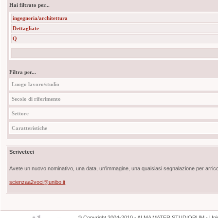
Hai filtrato per...
ingegneria/architettura
Dettagliate
Q
Filtra per...
Luogo lavoro/studio
Secolo di riferimento
Settore
Caratteristiche
Scriveteci
Avete un nuovo nominativo, una data, un'immagine, una qualsiasi segnalazione per arricch
scienzaa2voci@unibo.it
©
Copyright
2004-2010 - ALMA MATER STUDIORUM - Unive