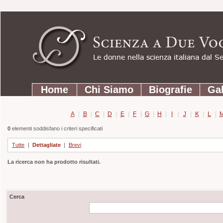
Strumenti
Salta
personali
ai
contenuti.
|
Salta
Sezioni
alla
Home
Chi Siamo
Biografie
Gal
navigazione
A
|
B
|
C
|
D
|
E
|
F
|
G
|
H
|
I
|
J
|
K
|
L
|
0
elementi soddisfano i criteri specificati
Tutte
|
Dettagliate
|
Brevi
La ricerca non ha prodotto risultati.
Cerca