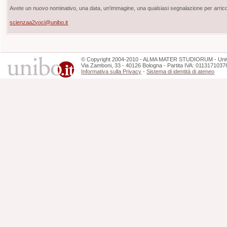
Avete un nuovo nominativo, una data, un'immagine, una qualsiasi segnalazione per arricch
scienzaa2voci@unibo.it
©
Copyright
2004-2010 - ALMA MATER STUDIORUM - Unive
Via Zamboni, 33 - 40126 Bologna - Partita IVA: 0113171037
Informativa sulla Privacy
-
Sistema di identità di ateneo