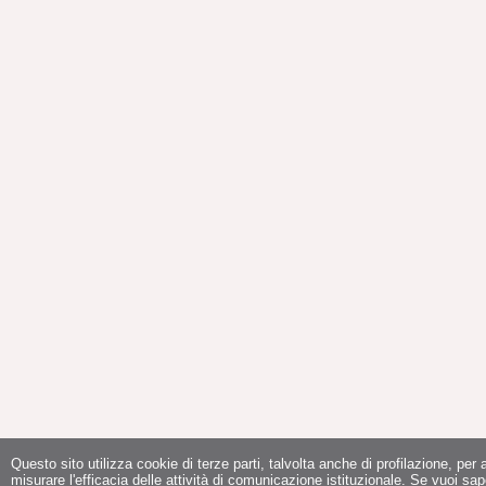
Questo sito utilizza cookie di terze parti, talvolta anche di profilazione, per a
misurare l'efficacia delle attività di comunicazione istituzionale. Se vuoi sap