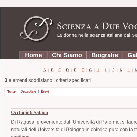
Strumenti
Salta
personali
ai
contenuti.
|
Salta
Sezioni
alla
Home
Chi Siamo
Biografie
Gal
navigazione
A
|
B
|
C
|
D
|
E
|
F
|
G
|
H
|
I
|
J
|
K
|
L
|
3
elementi soddisfano i criteri specificati
Tutte
|
Dettagliate
|
Brevi
Occhipinti Sabina
Di Ragusa, proveniente dall’Università di Palermo, si laur
naturali dell’Università di Bologna in chimica pura con la 