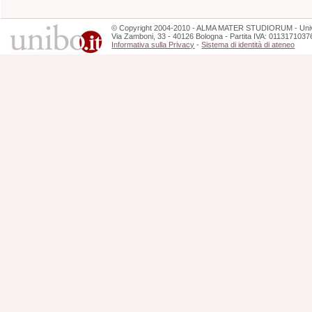
©
Copyright
2004-2010 - ALMA MATER STUDIORUM - Unive
Via Zamboni, 33 - 40126 Bologna - Partita IVA: 0113171037
Informativa sulla Privacy
-
Sistema di identità di ateneo