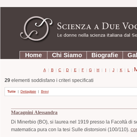
Strumenti
Salta
personali
ai
contenuti.
|
Salta
Sezioni
alla
Home
Chi Siamo
Biografie
Gal
navigazione
A
|
B
|
C
|
D
|
E
|
F
|
G
|
H
|
I
|
J
|
K
|
L
|
29
elementi soddisfano i criteri specificati
Tutte
|
Dettagliate
|
Brevi
Macagnini Alessandra
Di Minerbio (BO), si laurea nel 1919 presso la Facoltà di s
matematica pura con la tesi Sulle distorsioni (100/110).
co