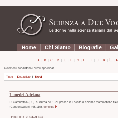
Strumenti
Salta
personali
ai
contenuti.
|
Salta
Sezioni
alla
Home
Chi Siamo
Biografie
Gal
navigazione
L
A
|
B
|
C
|
D
|
E
|
F
|
G
|
H
|
I
|
J
|
K
|
|
6
elementi soddisfano i criteri specificati
Tutte
|
Dettagliate
|
Brevi
Lunedei Adriana
Di Gambettola (FC), si laurea nel 1921 presso la Facoltà di scienze matematiche fisiche
(Condensazioni) (95/110).
continua
PROFILO BIOGRAFICO